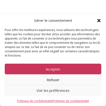
Gérer le consentement
Pour offrir les meilleures expériences, nous utilisons des technologies
telles que les cookies pour stocker et/ou accéder aux informations des
appareils. Le fait de consentir à ces technologies nous permettra de
traiter des données telles que le comportement de navigation ou les ID
uniques sur ce site. Le fait de ne pas consentir ou de retirer son
consentement peut avoir un effet négatif sur certaines caractéristiques
et fonctions.
©Association L’atelier de l’Amour • 2026
Site internet créé par
Studio Azana
Accepter
Mentions légales
•
Politique de confidentialité
•
Refuser
Conditions générales de ventes
Voir les préférences
Politique de confidentialité
Politique de confidentialité