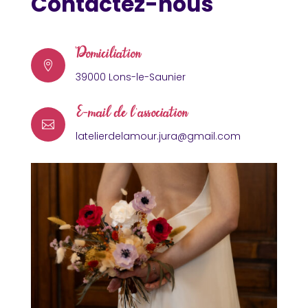
Contactez-nous
Domiciliation

39000 Lons-le-Saunier
E-mail de l'associâtion

latelierdelamour.jura@gmail.com